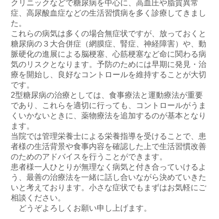
クリニックなどで糖尿病を中心に、高血圧や脂質異常
症、高尿酸血症などの生活習慣病を多く診療してきまし
た。
これらの病気は多くの場合無症状ですが、放っておくと
糖尿病の３大合併症（網膜症、腎症、神経障害）や、動
脈硬化の進展による脳梗塞、心筋梗塞など命に関わる病
気のリスクとなります。予防のためには早期に発見・治
療を開始し、良好なコントロールを維持することが大切
です。
2型糖尿病の治療としては、食事療法と運動療法が重要
であり、これらを適切に行っても、コントロールがうま
くいかないときに、薬物療法を追加するのが基本となり
ます。
当院では管理栄養士による栄養指導を受けることで、患
者様の生活背景や食事内容を確認した上で生活習慣改善
のためのアドバイスを行うことができます。
患者様一人ひとりが無理なく病気と付き合っていけるよ
う、最善の治療法を一緒に話し合いながら決めていきた
いと考えております。小さな症状でもまずはお気軽にご
相談ください。
どうぞよろしくお願い申し上げます。